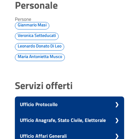
Personale
Persone
Gianmario Masi
Veronica Setteducati
Leonardo Donato Di Leo
Maria Antonietta Musco
Servizi offerti
Ufficio Protocollo
Vai alla scheda di: Ufficio Protocollo
Ufficio Anagrafe, Stato Civile, Elettorale
Istanza di accesso civico
Vai alla scheda di: Ufficio Anagrafe, Stato
Ufficio Affari Generali
Civile, Elettorale