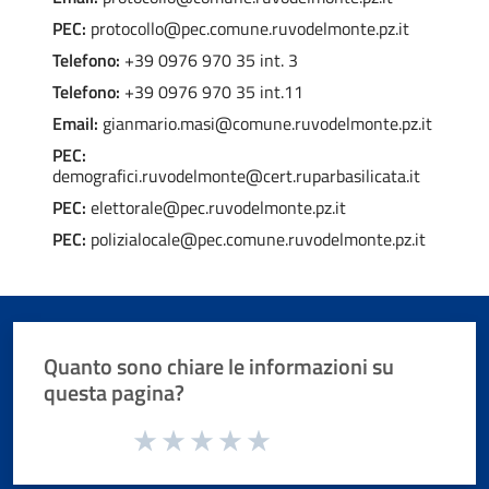
permanente per cittadini comunitari
PEC:
protocollo@pec.comune.ruvodelmonte.pz.it
Chiedere l'attribuzione del cognome materno
Telefono:
+39 0976 970 35 int. 3
al momento della nascita
Telefono:
+39 0976 970 35 int.11
Chiedere l'iscrizione nello schedario della
Email:
gianmario.masi@comune.ruvodelmonte.pz.it
popolazione temporanea
PEC:
Chiedere la cittadinanza italiana
demografici.ruvodelmonte@cert.ruparbasilicata.it
PEC:
elettorale@pec.ruvodelmonte.pz.it
Chiedere la consultazione e la copia delle liste
elettorali
PEC:
polizialocale@pec.comune.ruvodelmonte.pz.it
Chiedere la legalizzazione di fotografia
Chiedere la pubblicazione di matrimonio
Chiedere la rettifica di dati anagrafici in atti di
Quanto sono chiare le informazioni su
stato civile
questa pagina?
Costituire un'unione civile
Valuta da 1 a 5 stelle la pagina
Depositare o ritirare le disposizioni anticipate
Valuta 1 stelle su 5
Valuta 2 stelle su 5
Valuta 3 stelle su 5
Valuta 4 stelle su 5
Valuta 5 stelle su 5
di trattamento (DAT)