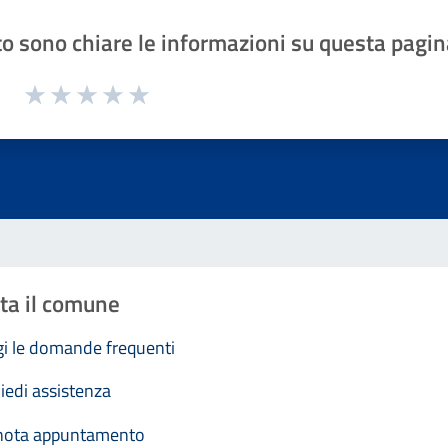
o sono chiare le informazioni su questa pagin
1 a 5 stelle la pagina
Valuta 1 stelle su 5
Valuta 2 stelle su 5
Valuta 3 stelle su 5
Valuta 4 stelle su 5
Valuta 5 stelle su 5
ta il comune
i le domande frequenti
iedi assistenza
nota appuntamento