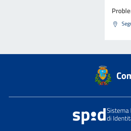
Proble
Segn
Com