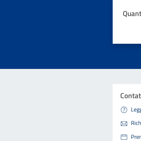
Quant
Valuta da 
Contat
Legg
Rich
Pre