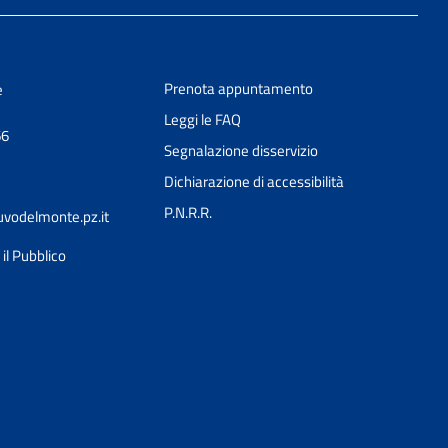
Prenota appuntamento
e
Leggi le FAQ
66
Segnalazione disservizio
Dichiarazione di accessibilità
P.N.R.R.
vodelmonte.pz.it
il Pubblico
Ciao 👋
Come posso esserti utile?
smart_toy