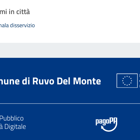
mi in città
ala disservizio
une di Ruvo Del Monte