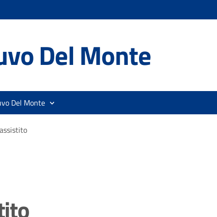
uvo Del Monte
uvo Del Monte
assistito
tito