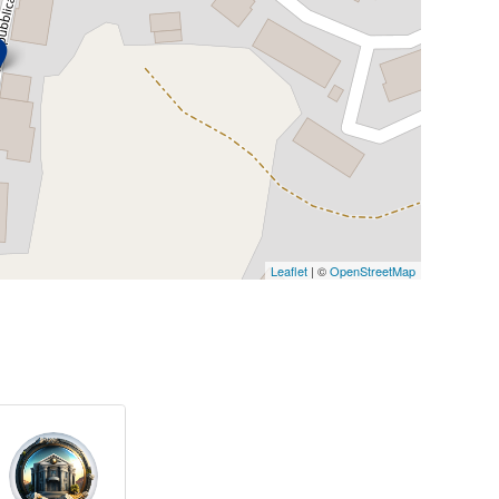
Leaflet
| ©
OpenStreetMap