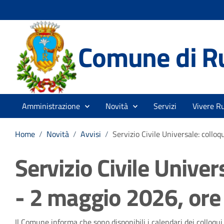
Comune di R
Amministrazione
Novità
Servizi
Vivere R
Home
/
Novità
/
Avvisi
/
Servizio Civile Universale: collo
Servizio Civile Univers
- 2 maggio 2026, ore
Il Comune informa che sono disponibili i calendari dei colloqui se