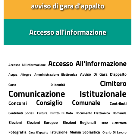
avviso di gara d'appalto
Accesso all'informazione
Accesso All'informazione
Accesso All'informazione
Avviso Di Gara D'appalto
Acqua
Amministrazione Elettronica
Alloggio
Cimitero
Carta D'identità
Comunicazione Istituzionale
Consiglio Comunale
Concorsi
Contributi
Contributi Sociali
Cultura
Diritto Di Voto
Documento Elettronico
Domanda
Elezioni
Elezioni Europee
Elezioni Regionali
Firma Elettronica
Fotografia
Istruzione
Mensa Scolastica
Orario Di Lavoro
Gara D'appalto