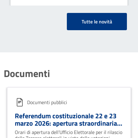
Tutte le novità
Documenti
Documenti pubblici
Referendum costituzionale 22 e 23
marzo 2026: apertura straordinaria
Ufficio Elettorale per rilascio Tessere
Orari di apertura dell’Ufficio Elettorale per il rilascio
elettorali