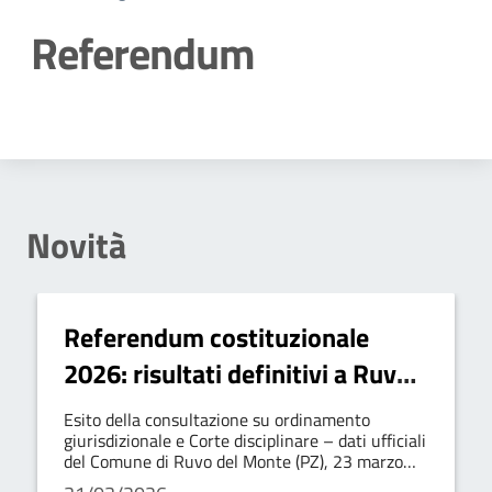
Referendum
Dettagli della notizia
Novità
Referendum costituzionale
2026: risultati definitivi a Ruvo
del Monte
Esito della consultazione su ordinamento
giurisdizionale e Corte disciplinare – dati ufficiali
del Comune di Ruvo del Monte (PZ), 23 marzo
2026