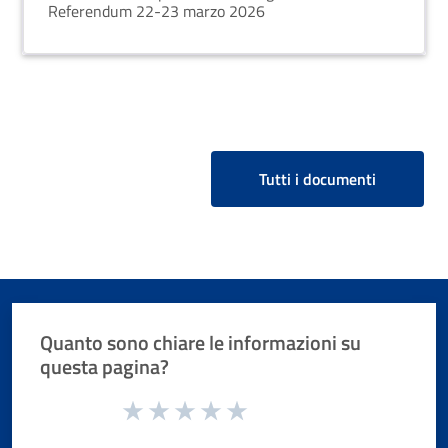
Referendum 22-23 marzo 2026
Tutti i documenti
Quanto sono chiare le informazioni su
questa pagina?
Valuta da 1 a 5 stelle la pagina
Valuta 1 stelle su 5
Valuta 2 stelle su 5
Valuta 3 stelle su 5
Valuta 4 stelle su 5
Valuta 5 stelle su 5