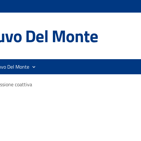
uvo Del Monte
uvo Del Monte
ssione coattiva