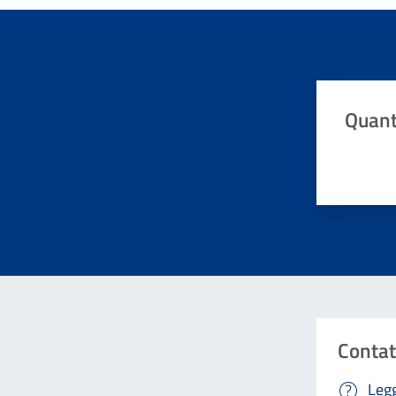
Quant
Valuta da 
Contat
Legg