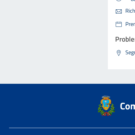
Rich
Pre
Proble
Segn
Com