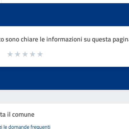
o sono chiare le informazioni su questa pagin
1 a 5 stelle la pagina
Valuta 1 stelle su 5
Valuta 2 stelle su 5
Valuta 3 stelle su 5
Valuta 4 stelle su 5
Valuta 5 stelle su 5
ta il comune
i le domande frequenti