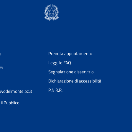
Prenota appuntamento
e
Leggi le FAQ
66
Segnalazione disservizio
Dichiarazione di accessibilità
P.N.R.R.
vodelmonte.pz.it
il Pubblico
Ciao 👋
Come posso esserti utile?
smart_toy