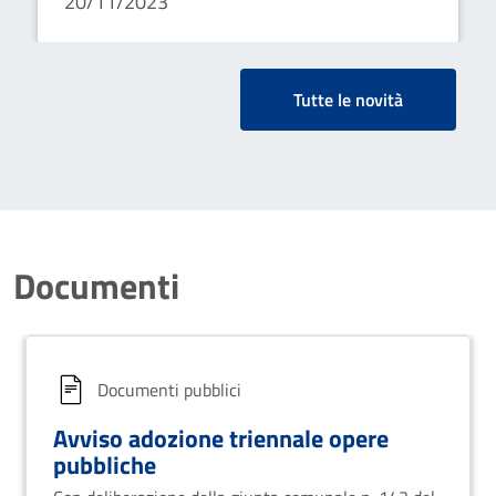
20/11/2023
elenco annuale 2024
Tutte le novità
Documenti
Documenti pubblici
Avviso adozione triennale opere
pubbliche