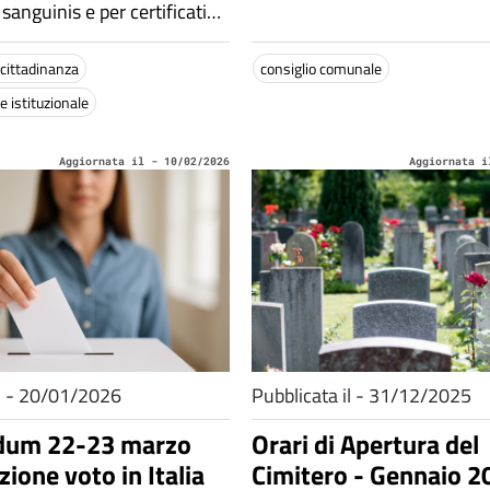
 sanguinis e per certificati
i di stato civile
a oltre un secolo.
 cittadinanza
consiglio comunale
commi 636-639, della
 istituzionale
 dicembre 2024
Aggiornata il - 10/02/2026
Aggiornata i
il - 20/01/2026
Pubblicata il - 31/12/2025
dum 22-23 marzo
Orari di Apertura del
ione voto in Italia
Cimitero - Gennaio 2