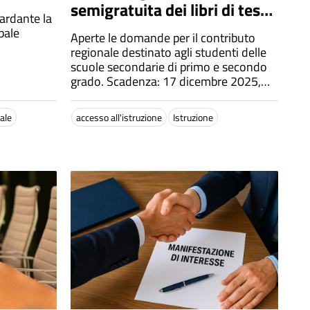
semigratuita dei libri di testo
ardante la
– Anno scolastico
pale
Aperte le domande per il contributo
2025/2026
regionale destinato agli studenti delle
scuole secondarie di primo e secondo
grado. Scadenza: 17 dicembre 2025,
ore 13:00.
ale
accesso all'istruzione
Istruzione