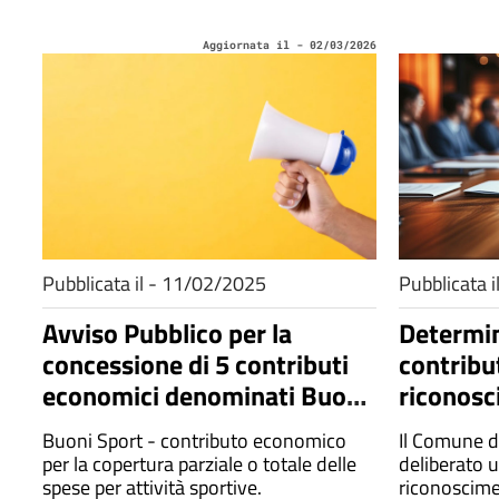
Aggiornata il - 02/03/2026
Pubblicata il - 11/02/2025
Pubblicata 
Avviso Pubblico per la
Determin
concessione di 5 contributi
contribut
economici denominati Buoni
riconosc
Sport
cittadina
Buoni Sport - contributo economico
Il Comune d
sanguini
per la copertura parziale o totale delle
deliberato u
per le ri
spese per attività sportive.
riconoscime