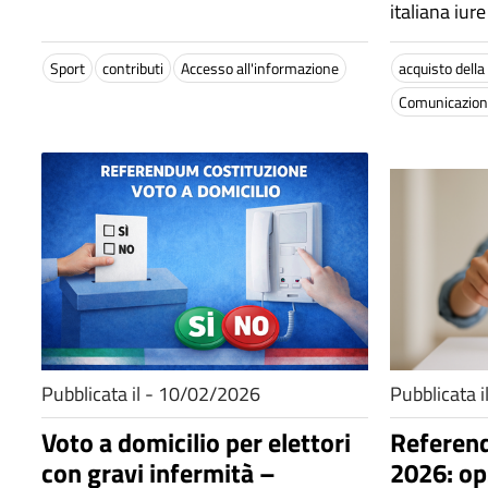
italiana iure
di estratt
storici.
formati d
Sport
contributi
Accesso all'informazione
acquisto della
Art. 1, 
Comunicazione
legge 30
Pubblicata il - 10/02/2026
Pubblicata 
Voto a domicilio per elettori
Referen
con gravi infermità –
2026: opz