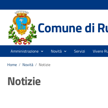
Comune di R
Amministrazione
Novità
Servizi
Vivere R
Home
/
Novità
/
Notizie
Notizie