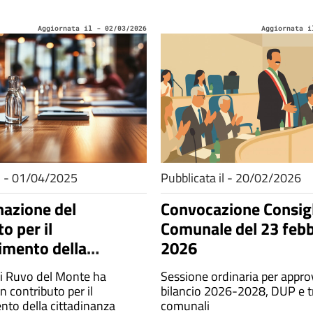
Aggiornata il - 02/03/2026
Aggiornata i
il - 01/04/2025
Pubblicata il - 20/02/2026
azione del
Convocazione Consig
o per il
Comunale del 23 febb
imento della
2026
nza italiana "iure
i Ruvo del Monte ha
Sessione ordinaria per appr
s" e del contributo
n contributo per il
bilancio 2026-2028, DUP e tr
chieste di certificati o
nto della cittadinanza
comunali