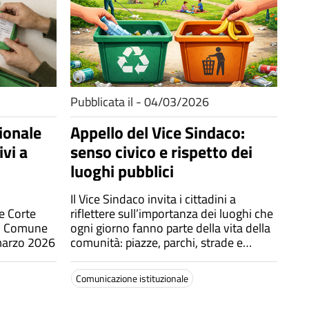
Pubblicata il - 04/03/2026
ionale
Appello del Vice Sindaco:
ivi a
senso civico e rispetto dei
luoghi pubblici
Il Vice Sindaco invita i cittadini a
e Corte
riflettere sull’importanza dei luoghi che
del Comune
ogni giorno fanno parte della vita della
marzo 2026
comunità: piazze, parchi, strade e
monumenti,che non appartengono a
singoli individui ma rappresentano un
Comunicazione istituzionale
patrimonio condiviso da tutti