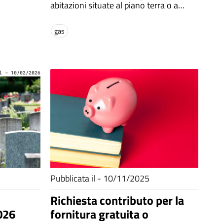
abitazioni situate al piano terra o a
livelli seminterrati e interrati, purché
abitati - Domande entro 31/03/2026
gas
l - 10/02/2026
Pubblicata il - 10/11/2025
Richiesta contributo per la
026
fornitura gratuita o