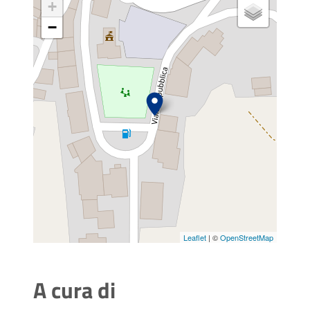
+
−
Leaflet
| ©
OpenStreetMap
A cura di